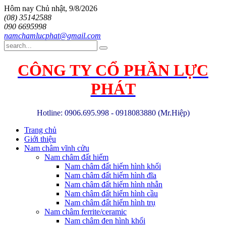
Hôm nay
Chủ nhật, 9/8/2026
(08) 35142588
090 6695998
namchamlucphat@gmail.com
CÔNG TY CỔ PHẦN LỰC
PHÁT
Hotline: 0906.695.998 - 0918083880 (Mr.Hiệp)
Trang chủ
Giới thiệu
Nam châm vĩnh cửu
Nam châm đất hiếm
Nam châm đất hiếm hình khối
Nam châm đất hiếm hình đĩa
Nam châm đất hiếm hình nhẫn
Nam châm đất hiếm hình cầu
Nam châm đất hiếm hình trụ
Nam châm ferrite/ceramic
Nam châm đen hình khối