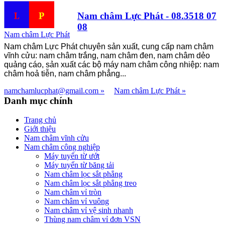
Nam châm Lực Phát - 08.3518 07
08
Nam châm Lực Phát
Nam châm Lực Phát chuyên sản xuất, cung cấp nam châm
vĩnh cửu: nam châm trắng, nam châm đen, nam châm dẻo
quảng cáo, sản xuất các bộ máy nam châm công nhiệp: nam
châm hoả tiễn, nam châm phẳng...
namchamlucphat@gmail.com
Nam châm Lực Phát
Danh
mục chính
Trang chủ
Giới thiệu
Nam châm vĩnh cửu
Nam châm công nghiệp
Máy tuyển từ ướt
Máy tuyển từ băng tải
Nam châm lọc sắt phẳng
Nam châm lọc sắt phẳng treo
Nam châm vỉ tròn
Nam châm vỉ vuông
Nam châm vỉ vệ sinh nhanh
Thùng nam châm vỉ đơn VSN