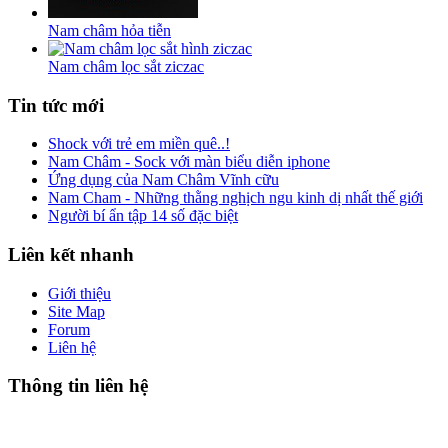
Nam châm hỏa tiễn
Nam châm lọc sắt ziczac
Tin
tức mới
Shock với trẻ em miền quê..!
Nam Châm - Sock với màn biểu diễn iphone
Ứng dụng của Nam Châm Vĩnh cữu
Nam Cham - Những thằng nghịch ngu kinh dị nhất thế giới
Người bí ẩn tập 14 số đặc biệt
Liên
kết nhanh
Giới thiệu
Site Map
Forum
Liên hệ
Thông
tin liên hệ