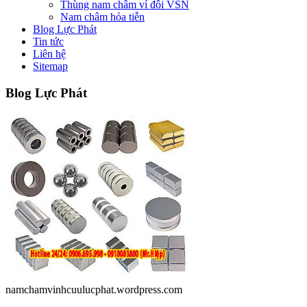
Thùng nam châm vỉ đôi VSN
Nam châm hỏa tiễn
Blog Lực Phát
Tin tức
Liên hệ
Sitemap
Blog
Lực Phát
namchamvinhcuulucphat.wordpress.com