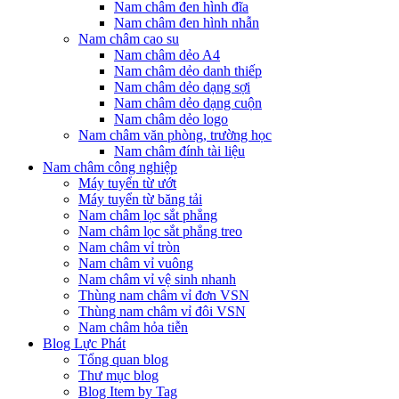
Nam châm đen hình đĩa
Nam châm đen hình nhẫn
Nam châm cao su
Nam châm dẻo A4
Nam châm dẻo danh thiếp
Nam châm dẻo dạng sợi
Nam châm dẻo dạng cuộn
Nam châm dẻo logo
Nam châm văn phòng, trường học
Nam châm đính tài liệu
Nam châm công nghiệp
Máy tuyển từ ướt
Máy tuyển từ băng tải
Nam châm lọc sắt phẳng
Nam châm lọc sắt phẳng treo
Nam châm vỉ tròn
Nam châm vỉ vuông
Nam châm vỉ vệ sinh nhanh
Thùng nam châm vỉ đơn VSN
Thùng nam châm vỉ đôi VSN
Nam châm hỏa tiễn
Blog Lực Phát
Tổng quan blog
Thư mục blog
Blog Item by Tag