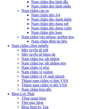
Nam châm đen hình đĩa
Nam châm đen hình nhẫn
Nam châm cao su
Nam châm dẻo A4
Nam châm dẻo danh thiếp
Nam châm dẻo dạng sợi
Nam châm dẻo dạng cuộn
Nam châm dẻo logo
Nam châm văn phòng, trường học
Nam châm đính tài liệu
Nam châm công nghiệp
Máy tuyển từ ướt
Máy tuyển từ băng tải
Nam châm lọc sắt phẳng
Nam châm lọc sắt phẳng treo
Nam châm vỉ tròn
Nam châm vỉ vuông
Nam châm vỉ vệ sinh nhanh
Thùng nam châm vỉ đơn VSN
Thùng nam châm vỉ đôi VSN
Nam châm hỏa tiễn
Blog Lực Phát
Tổng quan blog
Thư mục blog
Blog Item by Tag