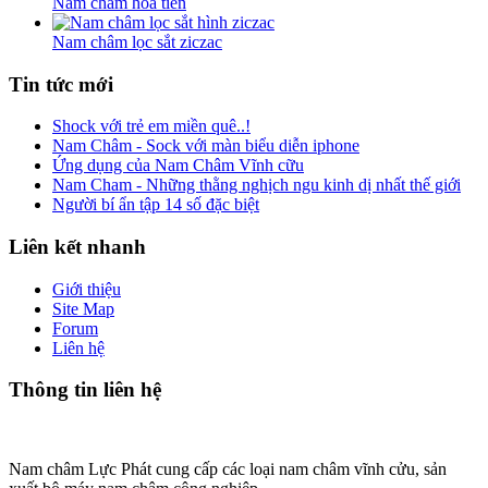
Nam châm hỏa tiễn
Nam châm lọc sắt ziczac
Tin
tức mới
Shock với trẻ em miền quê..!
Nam Châm - Sock với màn biểu diễn iphone
Ứng dụng của Nam Châm Vĩnh cữu
Nam Cham - Những thằng nghịch ngu kinh dị nhất thế giới
Người bí ẩn tập 14 số đặc biệt
Liên
kết nhanh
Giới thiệu
Site Map
Forum
Liên hệ
Thông
tin liên hệ
Nam châm Lực Phát cung cấp các loại nam châm vĩnh cửu, sản