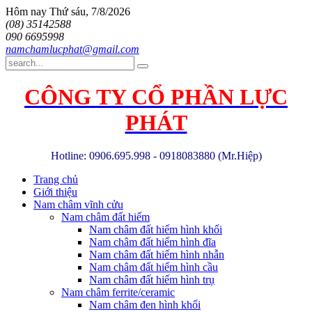
Hôm nay
Thứ sáu, 7/8/2026
(08) 35142588
090 6695998
namchamlucphat@gmail.com
CÔNG TY CỔ PHẦN LỰC
PHÁT
Hotline: 0906.695.998 - 0918083880 (Mr.Hiệp)
Trang chủ
Giới thiệu
Nam châm vĩnh cửu
Nam châm đất hiếm
Nam châm đất hiếm hình khối
Nam châm đất hiếm hình đĩa
Nam châm đất hiếm hình nhẫn
Nam châm đất hiếm hình cầu
Nam châm đất hiếm hình trụ
Nam châm ferrite/ceramic
Nam châm đen hình khối