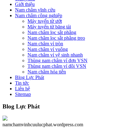
Giới thiệu
Nam châm vĩnh cửu
Nam châm công nghiệp
Máy tuyển từ ướt
Máy tuyển từ băng tải
Nam châm lọc sắt phẳng
Nam châm lọc sắt phẳng treo
Nam châm vỉ tròn
Nam châm vỉ vuông
Nam châm vỉ vệ sinh nhanh
Thùng nam châm vỉ đơn VSN
Thùng nam châm vỉ đôi VSN
Nam châm hỏa tiễn
Blog Lực Phát
Tin tức
Liên hệ
Sitemap
Blog
Lực Phát
namchamvinhcuulucphat.wordpress.com