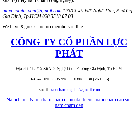
xuất bộ máy nam châm công nghiệp.
namchamlucphat@gmail.com
195/15 Xô Viết Nghệ Tĩnh, Phường
Gia Định, Tp.HCM
028 3518 07 08
We have 8 guests and no members online
CÔNG TY CỔ PHẦN LỰC
PHÁT
Địa chỉ: 195/15 Xô Viết Nghệ Tĩnh, Phường Gia Định, Tp.HCM
Hotline: 0906.695.998 - 0918083880 (Mr.Hiệp)
Email:
namchamlucphat@gmail.com
Namcham
|
Nam châm
|
nam cham dat hiem
|
nam cham cao su
|
nam cham den