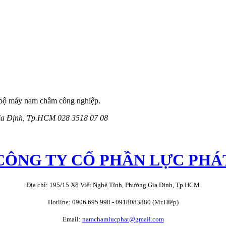
 bộ máy nam châm công nghiệp.
Gia Định, Tp.HCM
028 3518 07 08
CÔNG TY CỔ PHẦN LỰC PHÁ
Địa chỉ: 195/15 Xô Viết Nghệ Tĩnh, Phường Gia Định, Tp.HCM
Hotline: 0906.695.998 - 0918083880 (Mr.Hiệp)
Email:
namchamlucphat@gmail.com