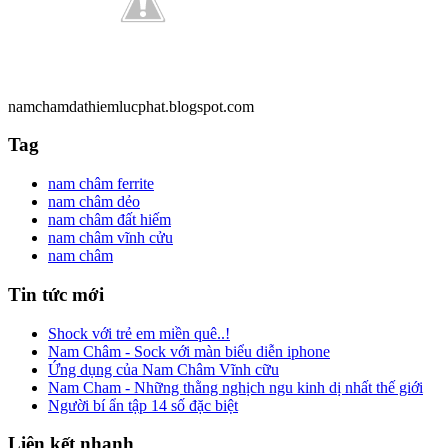
namchamdathiemlucphat.blogspot.com
Tag
nam châm ferrite
nam châm dẻo
nam châm đất hiếm
nam châm vĩnh cửu
nam châm
Tin
tức mới
Shock với trẻ em miền quê..!
Nam Châm - Sock với màn biểu diễn iphone
Ứng dụng của Nam Châm Vĩnh cữu
Nam Cham - Những thằng nghịch ngu kinh dị nhất thế giới
Người bí ẩn tập 14 số đặc biệt
Liên
kết nhanh