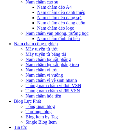
Nam châm cao su
Nam châm dẻo A4
Nam châm dẻo danh thiếp
Nam châm dẻo dạng sợi
Nam châm dẻo dạng cuộn
Nam châm dẻo logo
Nam châm văn phòng, trường học
Nam châm đính tài liệu
Nam châm công nghiệp
Máy tuyển từ ướt
Máy tuyển từ băng tải
Nam châm lọc sắt phẳng
Nam châm lọc sắt phẳng treo
Nam châm vỉ tròn
Nam châm vỉ vuông
Nam châm vỉ vệ sinh nhanh
Thùng nam châm vỉ đơn VSN
Thùng nam châm vỉ đôi VSN
Nam châm hỏa tiễn
Blog Lực Phát
Tổng quan blog
Thư mục blog
Blog Item by Tag
Single Blog Item
Tin tức