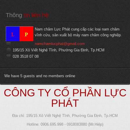
Thông
 tin liên hệ
Nam châm Lực Phát cung cấp các loại nam châm
vĩnh cửu, sản xuất bộ máy nam châm công nghiệp.
namchamlucphat@gmail.com
195/15 Xô Viết Nghệ Tĩnh, Phường Gia Định, Tp.HCM
028 3518 07 08
We have 5 guests and no members online
CÔNG TY CỔ PHẦN LỰC
PHÁT
Địa chỉ: 195/15 Xô Viết Nghệ Tĩnh, Phường Gia Định, Tp.HCM
Hotline: 0906.695.998 - 0918083880 (Mr.Hiệp)