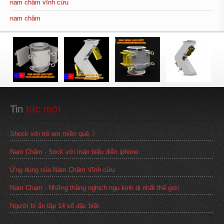
nam châm vĩnh cửu
nam châm
Tin
 tức mới
Shock với trẻ em miền quê..!
Nam Châm - Sock với màn biểu diễn iphone
Ứng dụng của Nam Châm Vĩnh cữu
Nam Cham - Những thằng nghịch ngu kinh dị nhất thế giới
Người bí ẩn tập 14 số đặc biệt