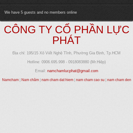
We have 5 guests and no members online
CÔNG TY CỔ PHẦN LỰC
PHÁT
Địa chỉ: 195/15 Xô Viết Nghệ Tĩnh, Phường Gia Định, Tp.HCM
Hotline: 0906.695.998 - 0918083880 (Mr.Hiệp)
Email:
namchamlucphat@gmail.com
Namcham
|
Nam châm
|
nam cham dat hiem
|
nam cham cao su
|
nam cham den