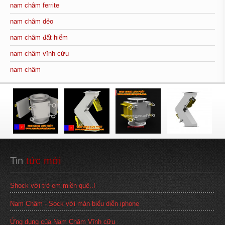
nam châm ferrite
nam châm dẻo
nam châm đất hiếm
nam châm vĩnh cửu
nam châm
Tin
 tức mới
Shock với trẻ em miền quê..!
Nam Châm - Sock với màn biểu diễn iphone
Ứng dụng của Nam Châm Vĩnh cữu