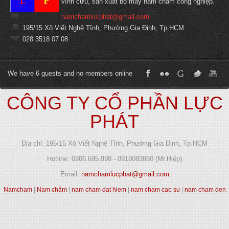
vĩnh cửu, sản xuất bộ máy nam châm công nghiệp.
namchamlucphat@gmail.com
195/15 Xô Viết Nghệ Tĩnh, Phường Gia Định, Tp.HCM
028 3518 07 08
We have 6 guests and no members online
CÔNG TY CỔ PHẦN LỰC
PHÁT
Địa chỉ: 195/15 Xô Viết Nghệ Tĩnh, Phường Gia Định, Tp.HCM
Hotline: 0906.695.998 - 0918083880 (Mr.Hiệp)
Email:
namchamlucphat@gmail.com
Namcham
|
Nam châm
|
nam cham dat hiem
|
nam cham cao su
|
nam cham den