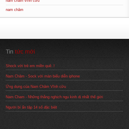
nam châm vĩnh cửu
nam châm
Tin
 tức mới
Shock với trẻ em miền quê..!
Nam Châm - Sock với màn biểu diễn iphone
Ứng dụng của Nam Châm Vĩnh cữu
Nam Cham - Những thằng nghịch ngu kinh dị nhất thế giới
Người bí ẩn tập 14 số đặc biệt