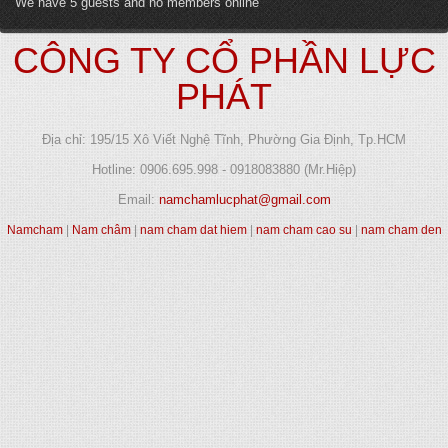
We have 5 guests and no members online
CÔNG TY CỔ PHẦN LỰC
PHÁT
Địa chỉ: 195/15 Xô Viết Nghệ Tĩnh, Phường Gia Định, Tp.HCM
Hotline: 0906.695.998 - 0918083880 (Mr.Hiệp)
Email:
namchamlucphat@gmail.com
Namcham
|
Nam châm
|
nam cham dat hiem
|
nam cham cao su
|
nam cham den