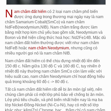
N
am châm đất hiếm
có 2 loại nam châm phổ biến
được ứng dụng trong thương mại ngày nay là nam
châm Samarium Cobalt(SmCo) và nam châm
NdFeB(neodymium,NIB). Nam châm trắng được làm
bằng một hợp kim chủ yếu bao gồm sắt, Neodymium và
Boron và thể hiện công thức hoá học: Nd2Fe14B. Mặc dù
nam châm đất hiếm thường được viết như nam châm
NdFeB hoặc
nam châm Neodymium
, nhưng cũng có
nhiều người gọi nó là nam châm NIB.
Nam châm đất hiếm có thể chịu đựng nhiệt độ lên đến
150 độ c. Nằm giữa 130 độ C và 160 độ C, tuy nhiên ở
nhiệt độ này thường nam châm SmCo còn làm việc với
hiệu suất cao, nam châm Neodymium chỉ hoạt động hiệu
quả trong khoảng 60 độ c -> 80 độ c.
Tất cả nam châm đất hiếm rất dễ bị ăn mòn (gỉ sét), nên
chúng cầm phải có một lớp phủ bảo vệ chống bị ăn mòn.
Lớp phủ tiêu chuẩn, và phổ biến nhất hiện nay là mạ ba
lớp Nickel-Đồng-Nickel (Ni-Cu-Ni), hay có một số lớp
khác như: kẽm(Zn),Chrome, bạc... thậm chí có nam châm