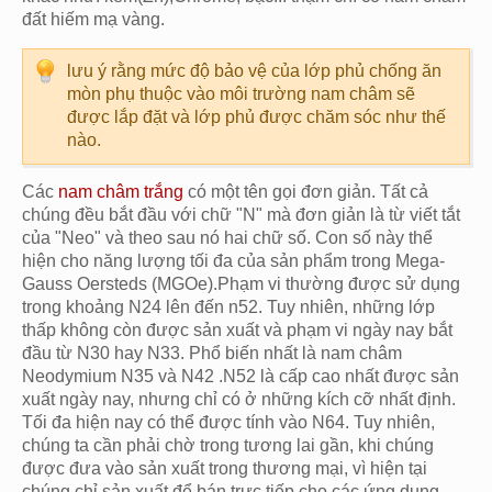
đất hiếm mạ vàng.
lưu ý rằng mức độ bảo vệ của lớp phủ chống ăn
mòn phụ thuộc vào môi trường nam châm sẽ
được lắp đặt và lớp phủ được chăm sóc như thế
nào.
Các
nam châm trắng
có một tên gọi đơn giản. Tất cả
chúng đều bắt đầu với chữ "N" mà đơn giản là từ viết tắt
của "Neo" và theo sau nó hai chữ số. Con số này thể
hiện cho năng lượng tối đa của sản phẩm trong Mega-
Gauss Oersteds (MGOe).Phạm vi thường được sử dụng
trong khoảng N24 lên đến n52. Tuy nhiên, những lớp
thấp không còn được sản xuất và phạm vi ngày nay bắt
đầu từ N30 hay N33. Phổ biến nhất là nam châm
Neodymium N35 và N42 .N52 là cấp cao nhất được sản
xuất ngày nay, nhưng chỉ có ở những kích cỡ nhất định.
Tối đa hiện nay có thể được tính vào N64. Tuy nhiên,
chúng ta cần phải chờ trong tương lai gần, khi chúng
được đưa vào sản xuất trong thương mại, vì hiện tại
chúng chỉ sản xuất để bán trực tiếp cho các ứng dụng