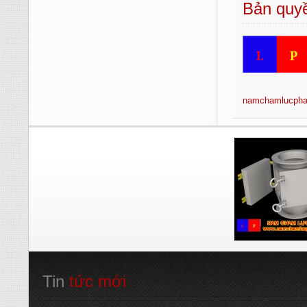
Bản quyề
namchamlucpha
Tin
 tức mới