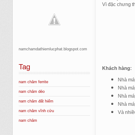
Vì đặc chưng th
namchamdathiemlucphat.blogspot.com
Tag
Khách hàng:
Nhà máy 
nam châm ferrite
Nhà máy
nam châm dẻo
Nhà máy
nam châm đất hiếm
Nhà máy
nam châm vĩnh cửu
Và nhiề
nam châm