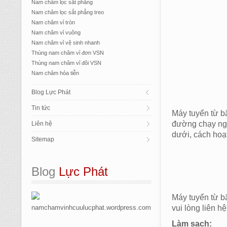
Nam châm lọc sắt phẳng
Nam châm lọc sắt phẳng treo
Nam châm vỉ tròn
Nam châm vỉ vuông
Nam châm vỉ vệ sinh nhanh
Thùng nam châm vỉ đơn VSN
Thùng nam châm vỉ đôi VSN
Nam châm hỏa tiễn
Blog Lực Phát
Tin tức
Máy tuyển từ bă
đường chạy nguy
Liên hệ
dưới, cách hoạ
Sitemap
Blog
 Lực Phát
Máy tuyển từ bă
namchamvinhcuulucphat.wordpress.com
vui lòng liên h
Làm sạch: