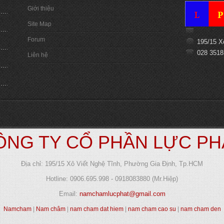
Giới thiệu
Site Map
Forum
195/15 X
028 3518
Liên hệ
ÔNG TY CỔ PHẦN LỰC PH
Địa chỉ: 195/15 Xô Viết Nghệ Tĩnh, Phường Gia Định, Tp.HCM
Hotline: 0906.695.998 - 0918083880 (Mr.Hiệp)
Email:
namchamlucphat@gmail.com
Namcham
|
Nam châm
|
nam cham dat hiem
|
nam cham cao su
|
nam cham den