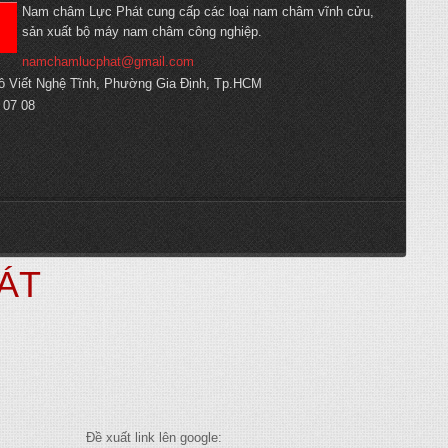
Nam châm Lực Phát cung cấp các loại nam châm vĩnh cửu,
sản xuất bộ máy nam châm công nghiệp.
namchamlucphat@gmail.com
ô Viết Nghệ Tĩnh, Phường Gia Định, Tp.HCM
 07 08
ÁT
Đề xuất link lên google: