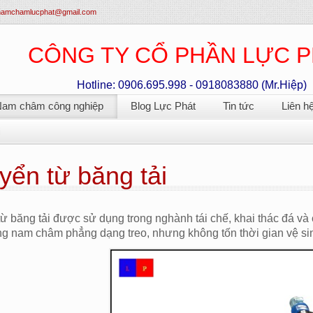
namchamlucphat@gmail.com
CÔNG TY CỔ PHẦN LỰC 
Hotline: 0906.695.998 - 0918083880 (Mr.Hiệp)
am châm công nghiệp
Blog Lực Phát
Tin tức
Liên h
i
yển từ băng tải
từ băng tải được sử dụng trong nghành tái chế, khai thác đá 
 nam châm phẳng dạng treo, nhưng không tốn thời gian vệ sinh,