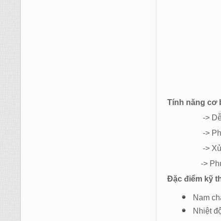
Tính năng cơ 
-> Dễ dàn
-> Phân loạ
-> Xử lý đượ
-> Phù hợp
Đặc điểm kỹ t
Nam ch
Nhiệt đ