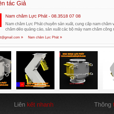
n tác Giả
Nam châm Lực Phát - 08.3518 07 08
Nam châm Lực Phát chuyên sản xuất, cung cấp nam châm v
châm dẻo quảng cáo, sản xuất các bộ máy nam châm công n
t@gmail.com
Nam châm Lực Phát
Liên
 kết nhanh
Thông
 