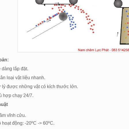
bản:
g lắp đặt.
i vật liệu nhanh.
c những vật có kích thước lớn.
 chạy 24/7.
huật
âm vĩnh cửu.
ộ hoạt động: -20ºC -> 60ºC.