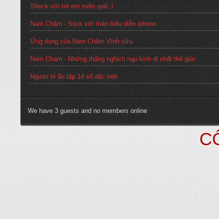
Shock với trẻ em miền quê..!
Nam Châm - Sock với màn biểu diễn iphone
Ứng dụng của Nam Châm Vĩnh cữu
Nam Cham - Những thằng nghịch ngu kinh dị nhất thế giới
Người bí ẩn tập 14 số đặc biệt
We have 3 guests and no members online
C