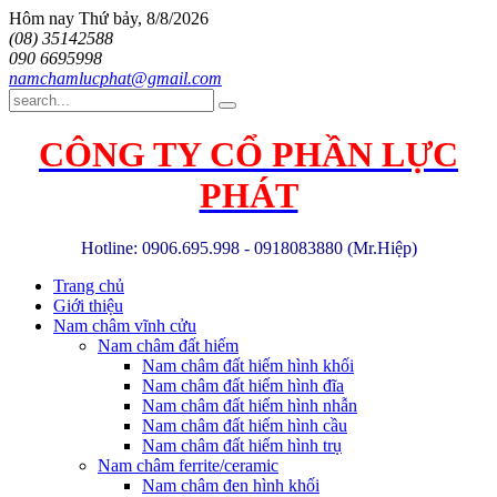
Hôm nay
Thứ bảy, 8/8/2026
(08) 35142588
090 6695998
namchamlucphat@gmail.com
CÔNG TY CỔ PHẦN LỰC
PHÁT
Hotline: 0906.695.998 - 0918083880 (Mr.Hiệp)
Trang chủ
Giới thiệu
Nam châm vĩnh cửu
Nam châm đất hiếm
Nam châm đất hiếm hình khối
Nam châm đất hiếm hình đĩa
Nam châm đất hiếm hình nhẫn
Nam châm đất hiếm hình cầu
Nam châm đất hiếm hình trụ
Nam châm ferrite/ceramic
Nam châm đen hình khối