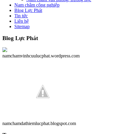
Nam châm công nghiệp
Blog Lực Phát
Tin tức
Liên hệ
Sitemap
Blog
Lực Phát
namchamvinhcuulucphat.wordpress.com
namchamdathiemlucphat.blogspot.com