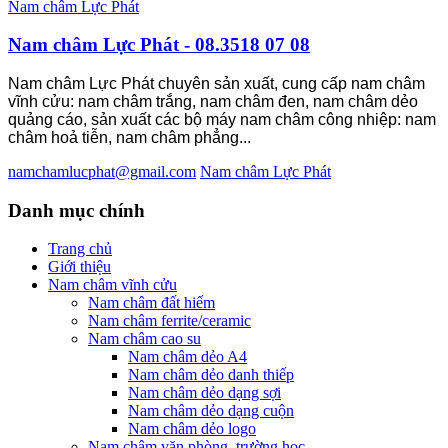
Nam châm Lực Phát
Nam châm Lực Phát - 08.3518 07 08
Nam châm Lực Phát chuyên sản xuất, cung cấp nam châm
vĩnh cửu: nam châm trắng, nam châm đen, nam châm dẻo
quảng cáo, sản xuất các bộ máy nam châm công nhiệp: nam
châm hoả tiễn, nam châm phẳng...
namchamlucphat@gmail.com
Nam châm Lực Phát
Danh
mục chính
Trang chủ
Giới thiệu
Nam châm vĩnh cửu
Nam châm đất hiếm
Nam châm ferrite/ceramic
Nam châm cao su
Nam châm dẻo A4
Nam châm dẻo danh thiếp
Nam châm dẻo dạng sợi
Nam châm dẻo dạng cuộn
Nam châm dẻo logo
Nam châm văn phòng, trường học