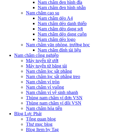
Nam châm đen hình đĩa
Nam châm đen hình nhẫn
Nam châm cao su
Nam châm dẻo A4
Nam châm dẻo danh thiếp
Nam châm dẻo dạng sợi
Nam châm dẻo dạng cuộn
Nam châm dẻo logo
Nam châm văn phòng, trường học
Nam châm đính tài liệu
Nam châm công nghiệp
Máy tuyển từ ướt
Máy tuyển từ băng tải
Nam châm lọc sắt phẳng
Nam châm lọc sắt phẳng treo
Nam châm vỉ tròn
Nam châm vỉ vuông
Nam châm vỉ vệ sinh nhanh
Thùng nam châm vỉ đơn VSN
Thùng nam châm vỉ đôi VSN
Nam châm hỏa tiễn
Blog Lực Phát
Tổng quan blog
Thư mục blog
Blog Item by Tag