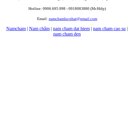
Hotline: 0906.695.998 - 0918083880 (Mr.Hiệp)
Email:
namchamlucphat@gmail.com
Namcham
|
Nam châm
|
nam cham dat hiem
|
nam cham cao su
|
nam cham den