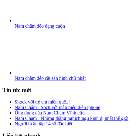
Nam châm dẻo dạng cuộn
Nam châm dẻo cắt sẵn hình chữ nhật
Tin
tức mới
Shock với trẻ em miền quê..!
Nam Châm - Sock với màn biểu diễn iphone
Ứng dụng của Nam Châm Vĩnh cữu
Nam Cham - Những thằng nghịch ngu kinh dị nhất thế giới
Người bí ẩn tập 14 số đặc biệt
Liên
kết nhanh