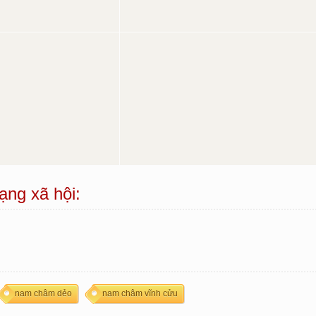
ạng xã hội:
nam châm dẻo
nam châm vĩnh cửu