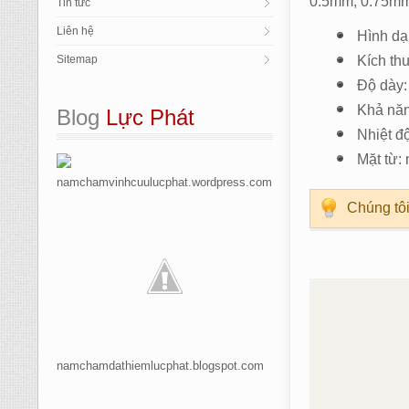
0.5mm, 0.75mm
Tin tức
Liên hệ
Hình dạ
Sitemap
Kích t
Độ dày:
Khả năn
Blog
 Lực Phát
Nhiệt độ
Mặt từ:
namchamvinhcuulucphat.wordpress.com
Chúng tôi
namchamdathiemlucphat.blogspot.com