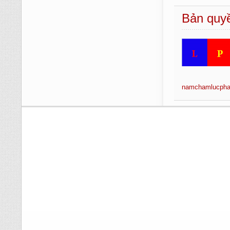
Bản quyề
namchamlucpha