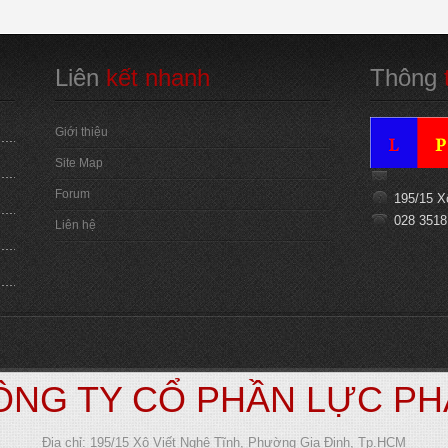
Liên
 kết nhanh
Thông
 
Giới thiệu
Site Map
Forum
195/15 X
028 3518
Liên hệ
ÔNG TY CỔ PHẦN LỰC PH
Địa chỉ: 195/15 Xô Viết Nghệ Tĩnh, Phường Gia Định, Tp.HCM