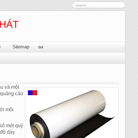
PHÁT
ệ
Sitemap
aa
au và một
n quảng cáo
với môi
số mét quý
 độ dày