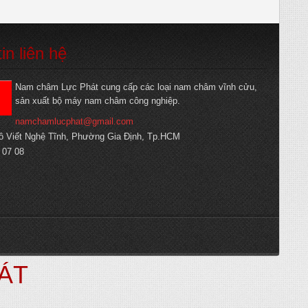
tin liên hệ
Nam châm Lực Phát cung cấp các loại nam châm vĩnh cửu,
sản xuất bộ máy nam châm công nghiệp.
namchamlucphat@gmail.com
ô Viết Nghệ Tĩnh, Phường Gia Định, Tp.HCM
 07 08
ÁT