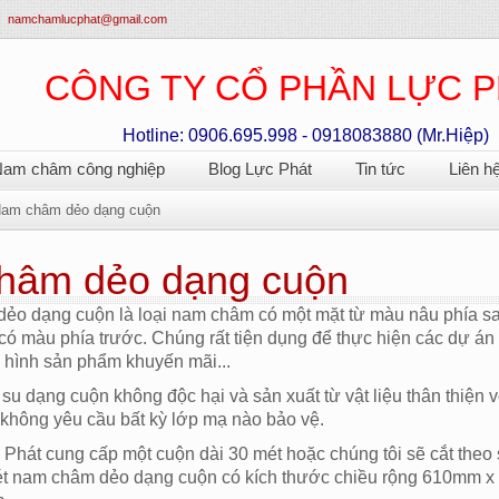
namchamlucphat@gmail.com
CÔNG TY CỔ PHẦN LỰC 
Hotline: 0906.695.998 - 0918083880 (Mr.Hiệp)
am châm công nghiệp
Blog Lực Phát
Tin tức
Liên h
am châm dẻo dạng cuộn
hâm dẻo dạng cuộn
ẻo dạng cuộn là loại nam châm có một mặt từ màu nâu phía s
có màu phía trước. Chúng rất tiện dụng để thực hiện các dự á
 hình sản phẩm khuyến mãi...
u dạng cuộn không độc hại và sản xuất từ vật liệu thân thiện 
không yêu cầu bất kỳ lớp mạ nào bảo vệ.
hát cung cấp một cuộn dài 30 mét hoặc chúng tôi sẽ cắt theo 
t nam châm dẻo dạng cuộn có kích thước chiều rộng 610mm x