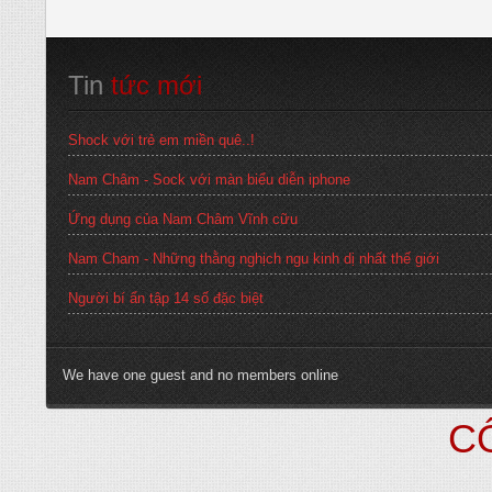
Tin
 tức mới
Shock với trẻ em miền quê..!
Nam Châm - Sock với màn biểu diễn iphone
Ứng dụng của Nam Châm Vĩnh cữu
Nam Cham - Những thằng nghịch ngu kinh dị nhất thế giới
Người bí ẩn tập 14 số đặc biệt
We have one guest and no members online
C