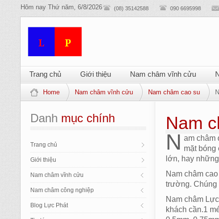
Hôm nay
Thứ năm, 6/8/2026
(08) 35142588
090 6695998
Trang chủ
Giới thiệu
Nam châm vĩnh cửu
N
Home
Nam châm vĩnh cửu
Nam châm cao su
N
Danh
 mục chính
Nam c
N
am châm d
Trang chủ
mặt bóng 
lớn, hay những
Giới thiệu
Nam châm cao s
Nam châm vĩnh cửu
trường. Chúng 
Nam châm công nghiệp
Nam châm Lực P
Blog Lực Phát
khách cần.1 mé