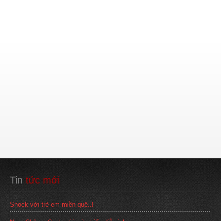
Tin
 tức mới
Shock với trẻ em miền quê..!