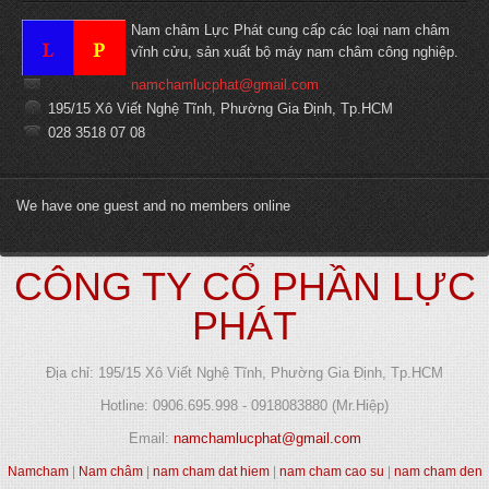
Nam châm Lực Phát cung cấp các loại nam châm
vĩnh cửu, sản xuất bộ máy nam châm công nghiệp.
namchamlucphat@gmail.com
195/15 Xô Viết Nghệ Tĩnh, Phường Gia Định, Tp.HCM
028 3518 07 08
We have one guest and no members online
CÔNG TY CỔ PHẦN LỰC
PHÁT
Địa chỉ: 195/15 Xô Viết Nghệ Tĩnh, Phường Gia Định, Tp.HCM
Hotline: 0906.695.998 - 0918083880 (Mr.Hiệp)
Email:
namchamlucphat@gmail.com
Namcham
|
Nam châm
|
nam cham dat hiem
|
nam cham cao su
|
nam cham den