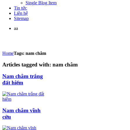
Single Blog Item
Tin tức
Liên hệ
Sitemap
aa
Home
Tags: nam châm
Articles tagged with: nam châm
Nam châm trắng
đất hiếm
Nam châm vĩnh
cửu