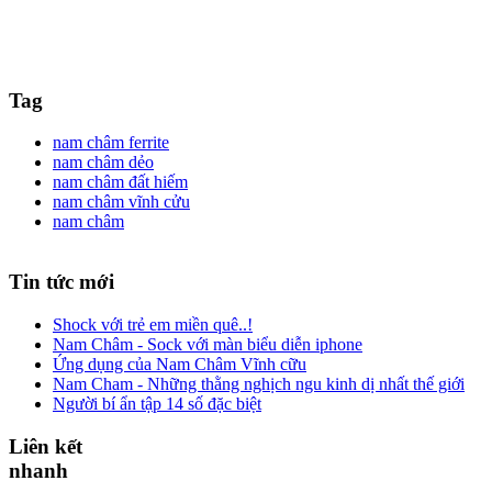
Tag
nam châm ferrite
nam châm dẻo
nam châm đất hiếm
nam châm vĩnh cửu
nam châm
Tin
tức mới
Shock với trẻ em miền quê..!
Nam Châm - Sock với màn biểu diễn iphone
Ứng dụng của Nam Châm Vĩnh cữu
Nam Cham - Những thằng nghịch ngu kinh dị nhất thế giới
Người bí ẩn tập 14 số đặc biệt
Liên
kết
nhanh