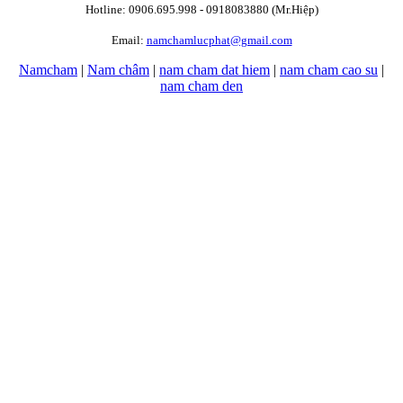
Hotline: 0906.695.998 - 0918083880 (Mr.Hiệp)
Email:
namchamlucphat@gmail.com
Namcham
|
Nam châm
|
nam cham dat hiem
|
nam cham cao su
|
nam cham den