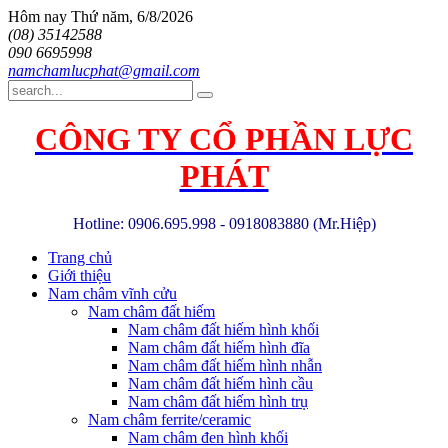
Hôm nay
Thứ năm, 6/8/2026
(08) 35142588
090 6695998
namchamlucphat@gmail.com
CÔNG TY CỔ PHẦN LỰC
PHÁT
Hotline: 0906.695.998 - 0918083880 (Mr.Hiệp)
Trang chủ
Giới thiệu
Nam châm vĩnh cửu
Nam châm đất hiếm
Nam châm đất hiếm hình khối
Nam châm đất hiếm hình đĩa
Nam châm đất hiếm hình nhẫn
Nam châm đất hiếm hình cầu
Nam châm đất hiếm hình trụ
Nam châm ferrite/ceramic
Nam châm đen hình khối