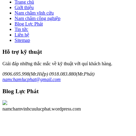
Trang chủ
Giới thiệu
Nam châm vĩnh cửu
Nam châm công nghiệp
Blog Lực Phát
Tin tức
Liên hệ
Sitemap
Hỗ
trợ kỹ thuật
Giải đáp những thắc mắc về kỹ thuật với quí khách hàng.
0906.695.998(Mr.Hiệp)
0918.083.880(Mr.Phát)
namchamlucphat@gmail.com
Blog
Lực Phát
namchamvinhcuulucphat.wordpress.com