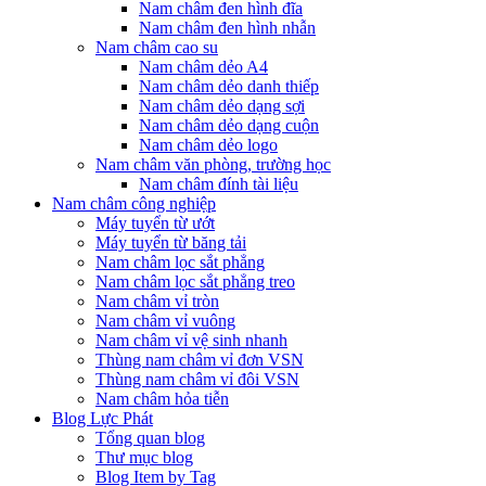
Nam châm đen hình đĩa
Nam châm đen hình nhẫn
Nam châm cao su
Nam châm dẻo A4
Nam châm dẻo danh thiếp
Nam châm dẻo dạng sợi
Nam châm dẻo dạng cuộn
Nam châm dẻo logo
Nam châm văn phòng, trường học
Nam châm đính tài liệu
Nam châm công nghiệp
Máy tuyển từ ướt
Máy tuyển từ băng tải
Nam châm lọc sắt phẳng
Nam châm lọc sắt phẳng treo
Nam châm vỉ tròn
Nam châm vỉ vuông
Nam châm vỉ vệ sinh nhanh
Thùng nam châm vỉ đơn VSN
Thùng nam châm vỉ đôi VSN
Nam châm hỏa tiễn
Blog Lực Phát
Tổng quan blog
Thư mục blog
Blog Item by Tag